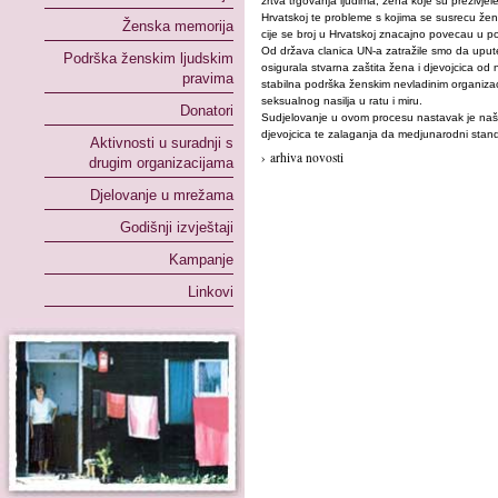
žrtva trgovanja ljudima, žena koje su preživjel
Hrvatskoj te probleme s kojima se susrecu žene i
Ženska memorija
cije se broj u Hrvatskoj znacajno povecau u po
Od država clanica UN-a zatražile smo da uput
Podrška ženskim ljudskim
osigurala stvarna zaštita žena i djevojcica od
pravima
stabilna podrška ženskim nevladinim organiza
seksualnog nasilja u ratu i miru.
Donatori
Sudjelovanje u ovom procesu nastavak je naše
djevojcica te zalaganja da medjunarodni stand
Aktivnosti u suradnji s
› arhiva novosti
drugim organizacijama
Djelovanje u mrežama
Godišnji izvještaji
Kampanje
Linkovi