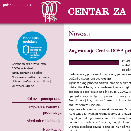
početak
kontakt
Novosti
Zagovaranje Centra ROSA pr
20.09
Centar za žene žrtve rata -
sudjel
ROSA je korisnik
sjediš
institucionalne podrške
nadolazeceg procesa Univerzalnog periodickog
Nacionalne zaklade za razvoj
održati u studenom ove godine.
civilnog društva za stabilizaciju
Tijekom ovog procesa sastale smo se s predst
i/ili razvoj udruge.
misija više država, te s predstavnicama drugih 
ženskih ljudskih prava kao što su to CEDAW s
specijalne izvjestiteljice za pravo na zdravlje
Ciljevi i principi rada
žena i djevojcica, te sa službenicom Ureda vi
zaduženom za Hrvatsku.
Trgovanje ženama i
Zajedno s Autonomnom ženskom kucom Zagreb 
prostitucija
Advocates for Human Rights iz SAD-a, u travn
izvještaja o stanju prava žena u Hrvatskoj. U
Monitoring i lobiranje
vezane uz nasilje nad ženama, s naglaskom 
U svom izvještaju osvrnule smo se na naš rad 
Publikacije