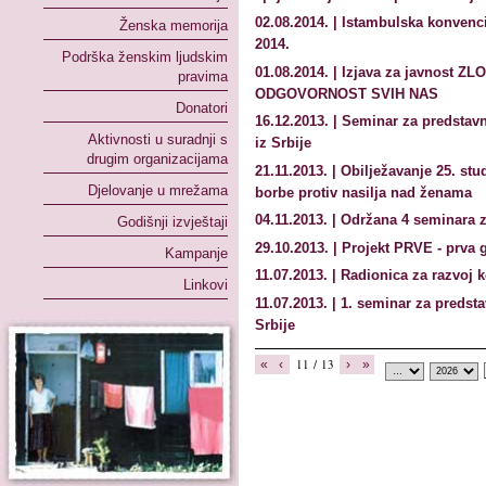
02.08.2014. | Istambulska konvenc
Ženska memorija
2014.
Podrška ženskim ljudskim
01.08.2014. | Izjava za javnost Z
pravima
ODGOVORNOST SVIH NAS
Donatori
16.12.2013. | Seminar za predstavn
Aktivnosti u suradnji s
iz Srbije
drugim organizacijama
21.11.2013. | Obilježavanje 25. s
Djelovanje u mrežama
borbe protiv nasilja nad ženama
04.11.2013. | Održana 4 seminara 
Godišnji izvještaji
29.10.2013. | Projekt PRVE - prva
Kampanje
11.07.2013. | Radionica za razvoj 
Linkovi
11.07.2013. | 1. seminar za predst
Srbije
11 / 13
«
‹
›
»