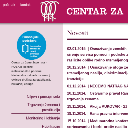
početak
kontakt
Novosti
02.01.2015. | Osnazivanje zenskih 
sirenje servisa pomoci i podrske 
razlicite oblike rodno utemeljenog
Centar za žene žrtve rata -
ROSA je korisnik
20.12.2014. | Osnazivanje uloge z
institucionalne podrške
utemeljenog nasilja, diskriminacij
Nacionalne zaklade za razvoj
tranzicije
civilnog društva za stabilizaciju
i/ili razvoj udruge.
01.12.2014. | NECEMO NATRAG 
20.11.2014. | Ostvarimo prava! Ran
Ciljevi i principi rada
trgovanja zenama
Trgovanje ženama i
19.11.2014. | Akcija VUKOVAR - 2
prostitucija
19.11.2014. | Rana pravna interven
Monitoring i lobiranje
15.10.2014. | Medunarodna konfer
Publikacije
sprjecavanju i borbi protiv nasilja